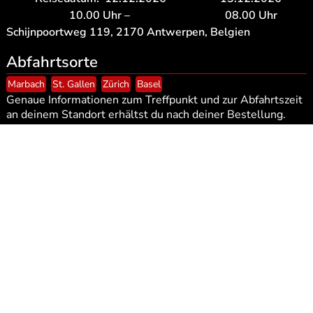
10.00
Uhr –
08.00
Uhr
Schijnpoortweg 119, 2170 Antwerpen, Belgien
Abfahrtsorte
Marbach
St. Gallen
Zürich
Basel
Genaue Informationen zum Treffpunkt und zur Abfahrtszeit
an deinem Standort erhältst du nach deiner Bestellung.
Tickets
Bustravel to Thunderdome 2026 Saturday
Event ohne Eventticket
12.12.2026 10.00
Uhr –
13.12.2026 08.00
Uhr
ohne Eventticket
200,00
CHF
Bustravel