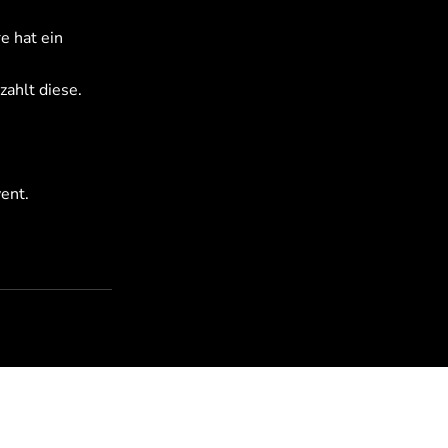
e hat ein
ahlt diese.
ent.