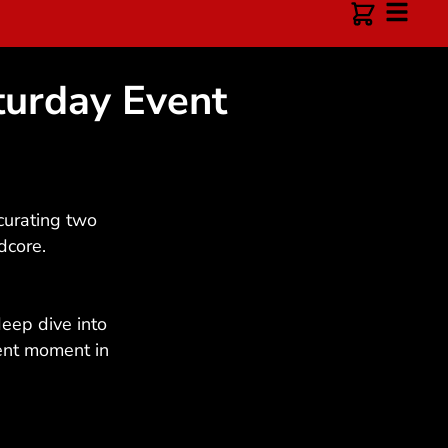
turday Event
urating two
dcore.
deep dive into
rent moment in