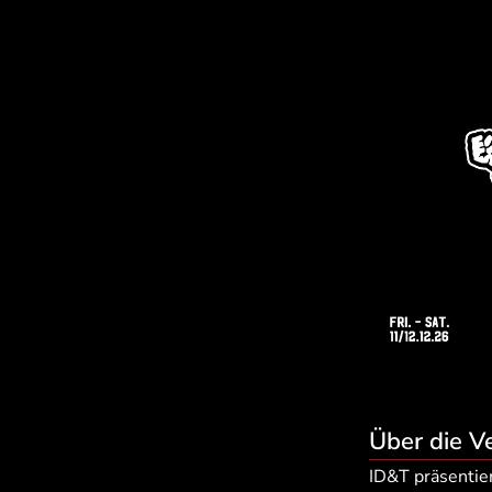
Über die V
ID&T präsenti