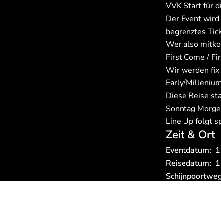
VVK Start für 
Der Event wird 
begrenztes Tic
Wer also mitko
First Come / Fi
Wir werden fix
Early/Milleniu
Diese Reise st
Sonntag Morgen
Line Up folgt s
Zeit & Ort
Eventdatum:
1
Reisedatum:
1
Schijnpoortwe
Abfahrtsor
Marbach
St. Gal