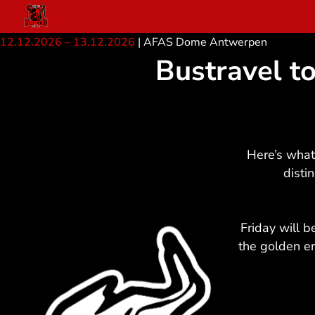
Zum
Inhalt
12.12.2026
–
13.12.2026
|
AFAS Dome Antwerpen
springen
Bustravel t
Here’s wha
disti
Friday will b
the golden er