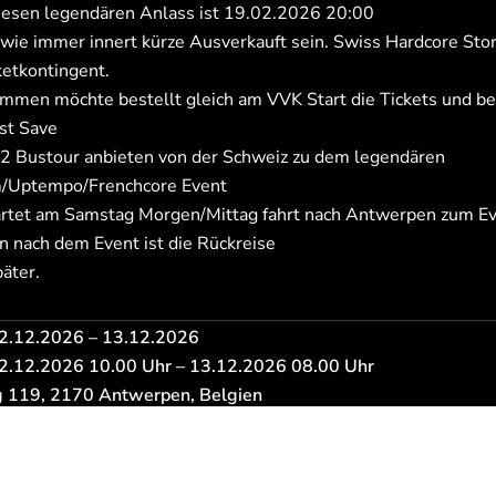
diesen legendären Anlass ist 19.02.2026
20:00
wie immer innert kürze Ausverkauft sein. Swiss Hardcore Stor
ketkontingent.
mmen möchte bestellt gleich am VVK Start die Tickets und bez
rst Save
 2 Bustour anbieten von der Schweiz zu dem legendären
m/Uptempo/Frenchcore Event
artet am Samstag Morgen/Mittag fahrt nach Antwerpen zum Ev
 nach dem Event ist die Rückreise
päter.
2.12.2026
–
13.12.2026
2.12.2026 10.00
Uhr –
13.12.2026 08.00
Uhr
g 119, 2170 Antwerpen, Belgien
te
len
Zürich
Basel