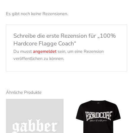
Es gibt noch keine Rezensionen.
Schreibe die erste Rezension für „100%
Hardcore Flagge Coach“
Du musst
angemeldet
sein, um eine Rezension
veröffentlichen zu können.
Ähnliche Produkte
Dieses
Produk
weist
mehrer
Varian