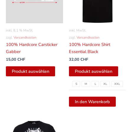
auf.
Die
Option
können
inkl. 8,1 % MwSt.
inkl. MwSt.
auf
zzgl.
Versandkosten
zzgl.
Versandkosten
der
100% Hardcore Carsticker
100% Hardcore Shirt
Produkt
Gabber
Essential Black
gewähl
15,00
CHF
32,00
CHF
werde
Produkt auswählen
Produkt auswählen
S
M
L
XL
XXL
In den Warenkorb
Dieses
Produkt