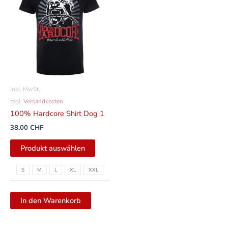
weist
mehrere
Varianten
auf.
Die
Optionen
können
inkl. MwSt.
auf
zzgl.
Versandkosten
der
100% Hardcore Shirt Dog 1
Produktseite
38,00
CHF
gewählt
werden
Produkt auswählen
S
M
L
XL
XXL
In den Warenkorb