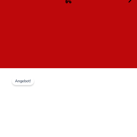
Ursprünglicher
Aktueller
100%
Preis
Preis
Angebot!
Hardcore
war:
ist:
Flagge
23,00 CHF
11,00 CHF.
Coach
Menge