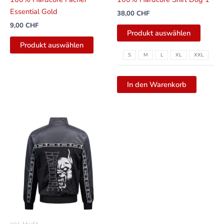
Produkt
Essential Gold
38,00
CHF
gewähl
9,00
CHF
werde
Produkt auswählen
Produkt auswählen
S
M
L
XL
XXL
In den Warenkorb
Dieses
Produkt
weist
mehrere
Varianten
auf.
Die
Optionen
können
inkl. MwSt.