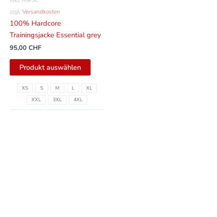
auf
zzgl.
Versandkosten
der
100% Hardcore
Produktseite
Trainingsjacke Essential grey
gewählt
95,00
CHF
werden
Produkt auswählen
XS
S
M
L
XL
XXL
3XL
4XL
In den Warenkorb