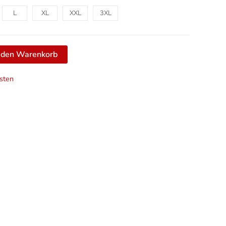
L
XL
XXL
3XL
n den Warenkorb
sten