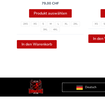
79,00
CHF
Produkt auswählen
2XS
XS
S
M
L
XL
2XL
XS
S
3XL
4XL
In den
In den Warenkorb
Deutsch