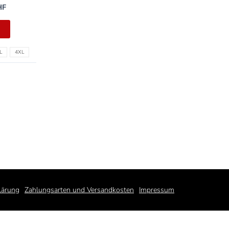
HF
L
4XL
lärung
Zahlungsarten und Versandkosten
Impressum