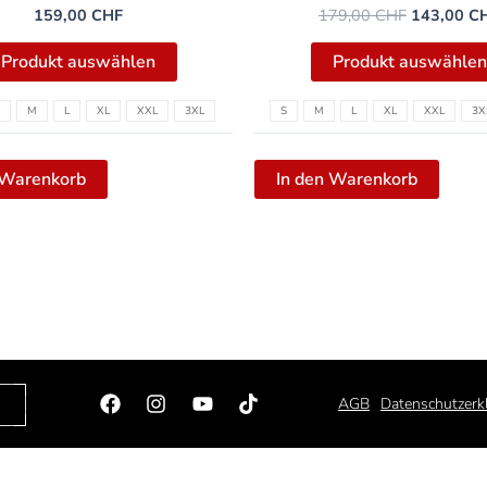
159,00
CHF
179,00
CHF
143,00
C
Produkt auswählen
Produkt auswählen
M
L
XL
XXL
3XL
S
M
L
XL
XXL
3X
 Warenkorb
In den Warenkorb
Facebook
Instagram
Youtube
Tiktok
AGB
Datenschutzerk
© 2023 Swiss Hardcore Store GmbH