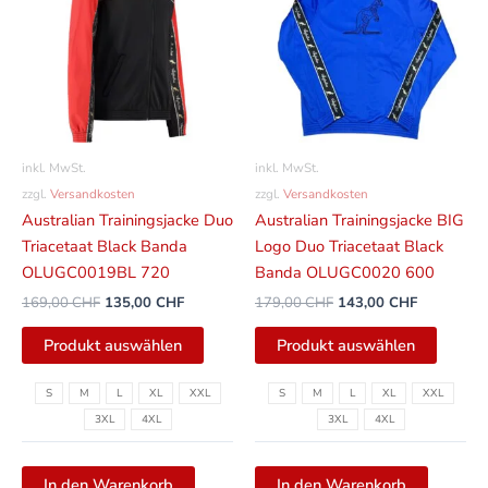
mehrere
mehrer
Varianten
Varian
auf.
auf.
Die
Die
Optionen
Option
können
können
inkl. MwSt.
inkl. MwSt.
auf
auf
zzgl.
Versandkosten
zzgl.
Versandkosten
der
der
Australian Trainingsjacke Duo
Australian Trainingsjacke BIG
Produktseite
Produkt
Triacetaat Black Banda
Logo Duo Triacetaat Black
gewählt
gewähl
OLUGC0019BL 720
Banda OLUGC0020 600
werden
werde
169,00
CHF
135,00
CHF
179,00
CHF
143,00
CHF
Produkt auswählen
Produkt auswählen
S
M
L
XL
XXL
S
M
L
XL
XXL
3XL
4XL
3XL
4XL
In den Warenkorb
In den Warenkorb