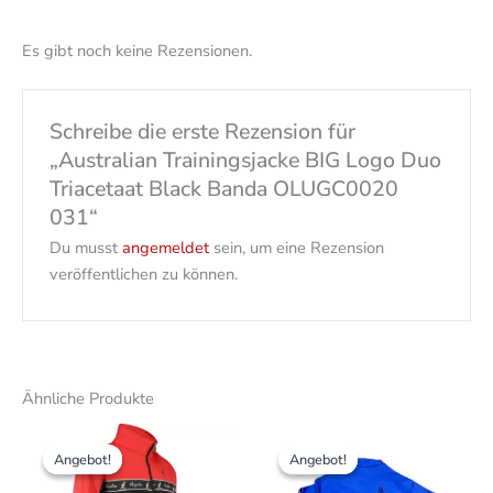
Es gibt noch keine Rezensionen.
Schreibe die erste Rezension für
„Australian Trainingsjacke BIG Logo Duo
Triacetaat Black Banda OLUGC0020
031“
Du musst
angemeldet
sein, um eine Rezension
veröffentlichen zu können.
Ähnliche Produkte
Ursprünglicher
Aktueller
Ursprünglicher
Aktueller
Dieses
Dieses
Preis
Preis
Preis
Preis
Angebot!
Angebot!
Angebot!
Angebot!
Produkt
Produk
war:
ist:
war:
ist:
169,00 CHF
135,00 CHF.
weist
179,00 CHF
143,00 CH
weist