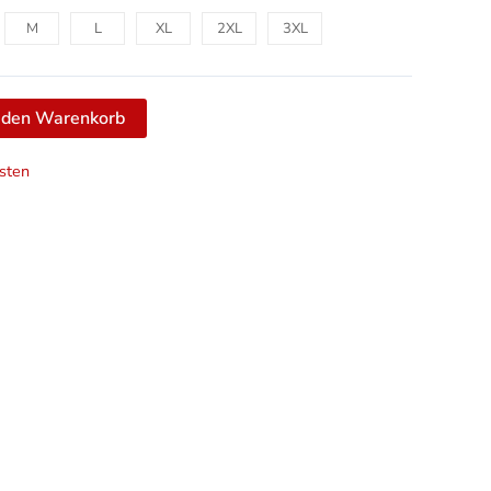
M
L
XL
2XL
3XL
n den Warenkorb
sten