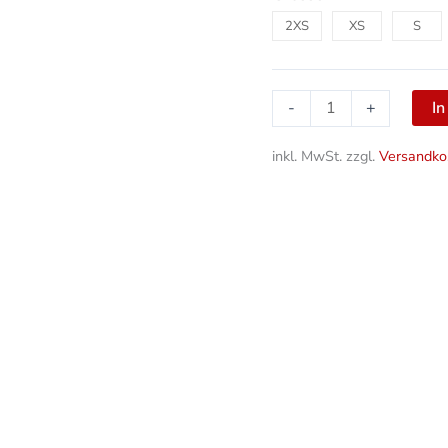
2XS
XS
S
I
-
+
inkl. MwSt.
zzgl.
Versandko