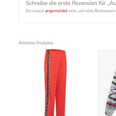
Schreibe die erste Rezension für „A
Du musst
angemeldet
sein, um eine Rezension v
Ähnliche Produkte
Dieses
Produkt
weist
mehrere
Varianten
auf.
Die
Optionen
können
auf