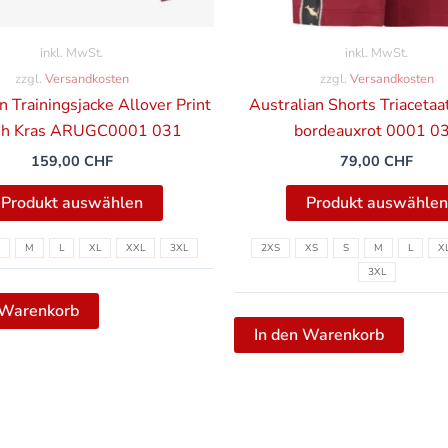
der
Produktseite
inkl. MwSt.
inkl. MwSt.
gewählt
zzgl.
Versandkosten
zzgl.
Versandkosten
werden
n Trainingsjacke Allover Print
Australian Shorts Triacetaat
h Kras ARUGC0001 031
bordeauxrot 0001 0
159,00
CHF
79,00
CHF
Produkt auswählen
Produkt auswählen
M
L
XL
XXL
3XL
2XS
XS
S
M
L
X
3XL
 Warenkorb
In den Warenkorb