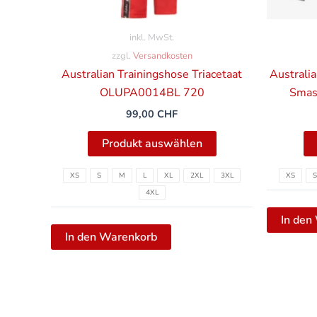
der
Produktseite
inkl. MwSt.
gewählt
zzgl.
Versandkosten
werden
Australian Trainingshose Triacetaat
Australia
OLUPA0014BL 720
Smas
99,00
CHF
Produkt auswählen
XS
S
M
L
XL
2XL
3XL
XS
S
4XL
In den
In den Warenkorb