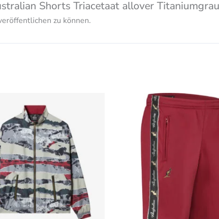
ustralian Shorts Triacetaat allover Titaniumgr
eröffentlichen zu können.
Dieses
Produkt
weist
mehrere
Varianten
auf.
Die
Optionen
können
auf