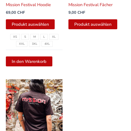
der
Mission Festival Hoodie
Mission Festival Fächer
Produktseite
69,00
CHF
9,00
CHF
gewählt
werden
Produkt auswählen
Produkt auswählen
XS
S
M
L
XL
XXL
3XL
4XL
In den Warenkorb
Dieses
Produkt
weist
mehrere
Varianten
auf.
Die