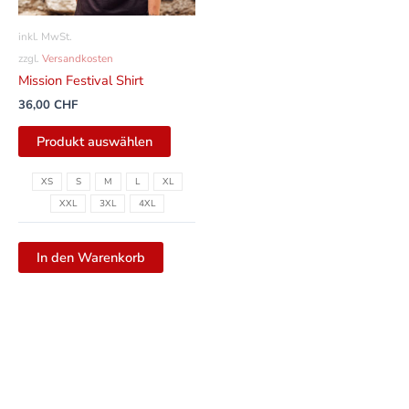
Optionen
können
inkl. MwSt.
auf
zzgl.
Versandkosten
der
Mission Festival Shirt
Produktseite
36,00
CHF
gewählt
werden
Produkt auswählen
XS
S
M
L
XL
XXL
3XL
4XL
In den Warenkorb