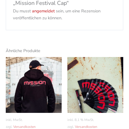
„Mission Festival Cap“
Du musst
angemeldet
sein, um eine Rezension
veröffentlichen zu können.
Ähnliche Produkte
Dieses
Produkt
weist
mehrere
Varianten
auf.
Die
Optionen
können
inkl. MwSt.
inkl. 8,1 % MwSt.
auf
zzgl.
Versandkosten
zzgl.
Versandkosten