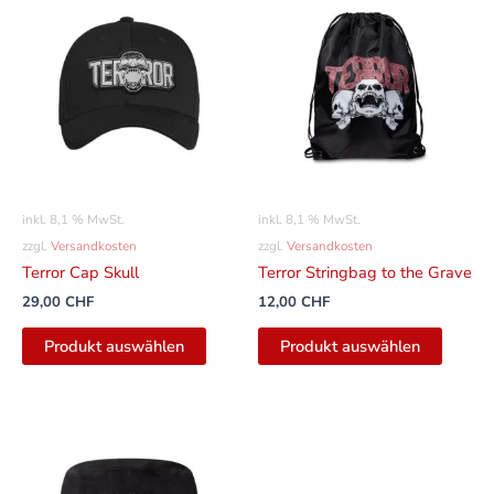
inkl. 8,1 % MwSt.
inkl. 8,1 % MwSt.
zzgl.
Versandkosten
zzgl.
Versandkosten
Terror Cap Skull
Terror Stringbag to the Grave
29,00
CHF
12,00
CHF
Produkt auswählen
Produkt auswählen
Dieses
Produkt
weist