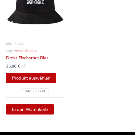
mehrere
Varianten
auf.
Die
Optionen
können
inkl. MwSt.
auf
zzgl.
Versandkosten
der
Drokz Fischerhut Bies
Produktseite
35,00
CHF
gewählt
werden
Produkt auswählen
S-M
L- XL
In den Warenkorb