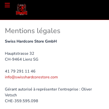
Aller
au
contenu
Mentions légales
Swiss Hardcore Store GmbH
Hauptstrasse 32
CH-9464 Lienz SG
41 79 291 11 46
info@swisshardcorestore.com
Gérant autorisé à représenter l'entreprise : Oliver
Vetsch
CHE-359.595.098