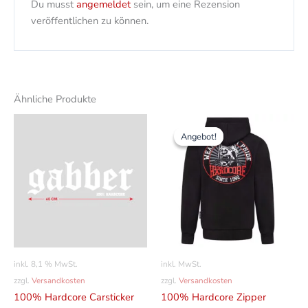
Du musst
angemeldet
sein, um eine Rezension
veröffentlichen zu können.
Ähnliche Produkte
Ursprünglicher
Aktueller
Dieses
Preis
Preis
Angebot!
Angebot!
Produk
war:
ist:
74,00 CHF
30,00 CHF.
weist
mehrer
Varian
auf.
Die
Option
können
inkl. 8,1 % MwSt.
inkl. MwSt.
auf
zzgl.
Versandkosten
zzgl.
Versandkosten
der
100% Hardcore Carsticker
100% Hardcore Zipper
Produkt