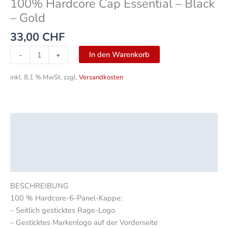
100% Hardcore Cap Essential – Black
– Gold
33,00
CHF
In den Warenkorb
-
+
inkl. 8,1 % MwSt.
zzgl.
Versandkosten
Beschreibung
Zusätzliche Informationen
Rezensionen (0)
BESCHREIBUNG
100 % Hardcore-6-Panel-Kappe:
– Seitlich gesticktes Rage-Logo
– Gesticktes Markenlogo auf der Vorderseite