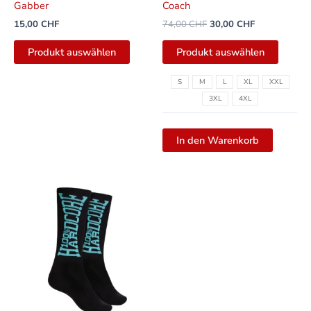
Gabber
Coach
gewähl
15,00
CHF
74,00
CHF
30,00
CHF
werde
Produkt auswählen
Produkt auswählen
S
M
L
XL
XXL
3XL
4XL
In den Warenkorb
Dieses
Produkt
weist
mehrere
Varianten
auf.
Die
Optionen