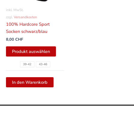
können
inkl. MwSt.
auf
zzgl.
Versandkosten
der
100% Hardcore Sport
Produktseite
Socken schwarz/blau
gewählt
8,00
CHF
werden
Produkt auswählen
39-42
43-46
In den Warenkorb