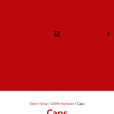
Start
/
Shop
/
100% Hardcore
/ Caps
Caps