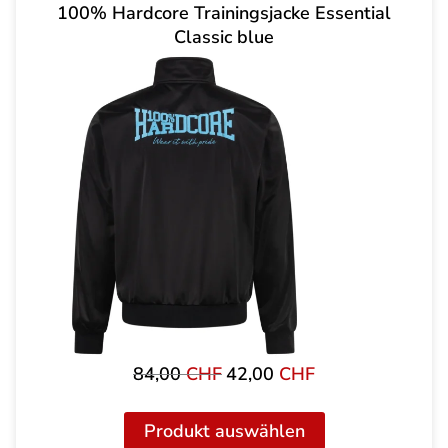
100% Hardcore Trainingsjacke Essential
Classic blue
84,00
CHF
42,00
CHF
Ursprünglicher
Aktueller
Preis
Preis
war:
ist:
Produkt auswählen
84,00 CHF
42,00 CHF.