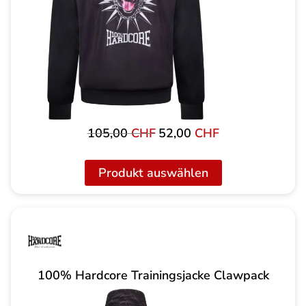
105,00
CHF
52,00
CHF
Ursprünglicher
Aktueller
Preis
Preis
war:
ist:
Produkt auswählen
105,00 CHF
52,00 CHF.
100% Hardcore Trainingsjacke Clawpack