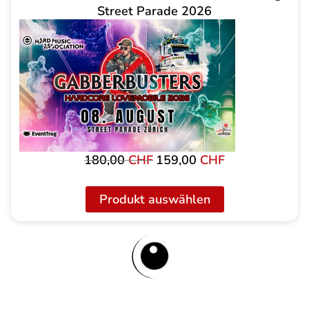
Street Parade 2026
180,00
CHF
159,00
CHF
Ursprünglicher
Aktueller
Preis
Preis
war:
ist:
Produkt auswählen
180,00 CHF
159,00 CHF.