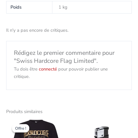
Poids
1 kg
Il n'y a pas encore de critiques.
Rédigez le premier commentaire pour
"Swiss Hardcore Flag Limited".
Tu dois être
connecté
pour pouvoir publier une
critique.
Produits similaires
Le
Le
Ce
prix
prix
Offre !
Offre !
produit
initial
actuel
était
est
présente