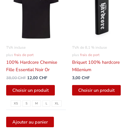
de
de
plusieurs
:
12,00
variantes.
38,00
CHF.
CHF
Les
options
peuvent
être
TVA incluse
TVA de 8,1 % incluse
sélectionnées
plus
frais de port
plus
frais de port
sur
100% Hardcore Chemise
Briquet 100% hardcore
la
Fille Essential Noir Or
Millenium
page
38,00
CHF
12,00
CHF
3,00
CHF
du
produit
Choisir un produit
Choisir un produit
XS
S
M
L
XL
Ajouter au panier