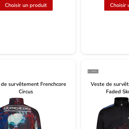
initial
actuel
Choisir un produit
Choisir 
était
est
de
de
:
25,00
38,00
CHF.
CHF
 de survêtement Frenchcore
Veste de survê
Circus
Faded Sku