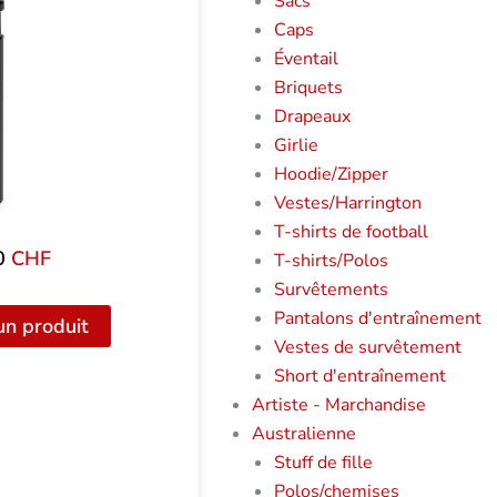
Sacs
Caps
Éventail
Briquets
Drapeaux
Girlie
Hoodie/Zipper
Vestes/Harrington
T-shirts de football
0
CHF
T-shirts/Polos
Survêtements
Pantalons d'entraînement
un produit
Vestes de survêtement
Short d'entraînement
Artiste - Marchandise
Australienne
Stuff de fille
Polos/chemises