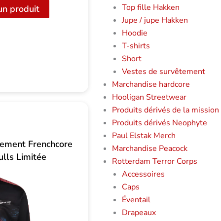
initial
actuel
Top fille Hakken
un produit
était
est
Jupe / jupe Hakken
de
de
Hoodie
:
25,00
T-shirts
38,00
CHF.
Short
CHF
Vestes de survêtement
Marchandise hardcore
Hooligan Streetwear
Produits dérivés de la mission
Produits dérivés Neophyte
Paul Elstak Merch
tement Frenchcore
Marchandise Peacock
lls Limitée
Rotterdam Terror Corps
Accessoires
Caps
Éventail
Drapeaux