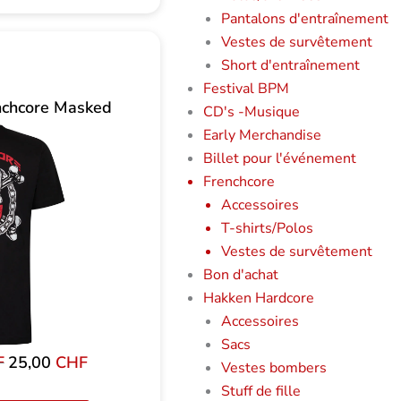
Pantalons d'entraînement
Vestes de survêtement
Short d'entraînement
Festival BPM
nchcore Masked
CD's -Musique
Early Merchandise
Billet pour l'événement
Frenchcore
Accessoires
T-shirts/Polos
Vestes de survêtement
Bon d'achat
Hakken Hardcore
Accessoires
Sacs
F
Le
25,00
CHF
Le
Vestes bombers
prix
prix
Stuff de fille