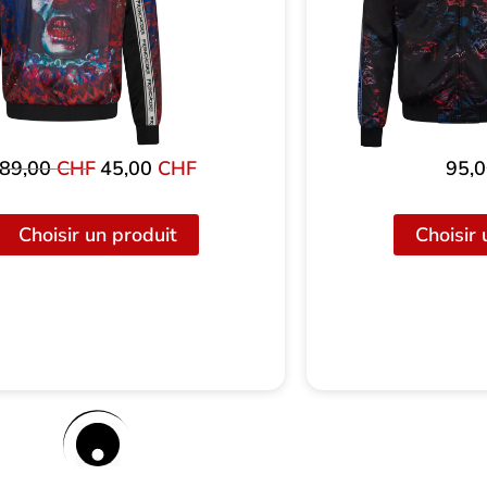
89,00
CHF
Le
45,00
CHF
Le
95,
prix
prix
initial
actuel
Choisir un produit
Choisir 
était
est
de
de
:
45,00
89,00
CHF.
CHF