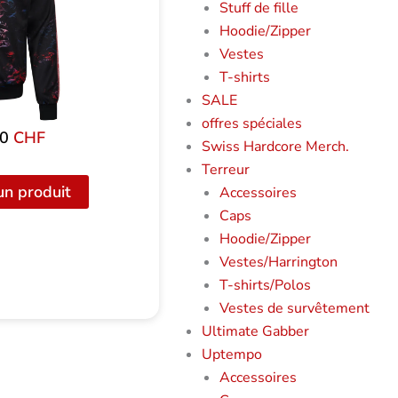
Stuff de fille
Hoodie/Zipper
Vestes
T-shirts
SALE
offres spéciales
00
CHF
Swiss Hardcore Merch.
Terreur
un produit
Accessoires
Caps
Hoodie/Zipper
Vestes/Harrington
T-shirts/Polos
Vestes de survêtement
Ultimate Gabber
Uptempo
Accessoires