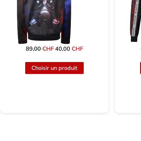
89,00
CHF
Le
40,00
CHF
Le
prix
prix
initial
actuel
Choisir un produit
était
est
de
de
:
40,00
89,00
CHF.
CHF