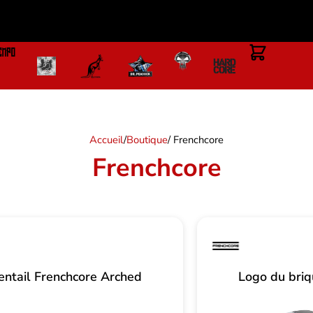
Accueil
/
Boutique
/ Frenchcore
Frenchcore
entail Frenchcore Arched
Logo du briq