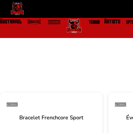
Aller
au
contenu
Bustravel
Artiste
Bracelet Frenchcore Sport
Év