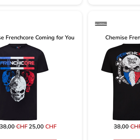
e Frenchcore Coming for You
Chemise Fre
38,00
CHF
Le
25,00
CHF
Le
38,00
CH
prix
prix