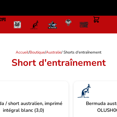
Accueil
/
Boutique
/
Australie
/ Shorts d'entraînement
Short d'entraînement
 / short australien, imprimé
Bermuda austr
intégral blanc (3,0)
OLUSH0