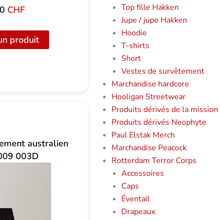
Top fille Hakken
00
CHF
Jupe / jupe Hakken
Hoodie
un produit
T-shirts
Short
Vestes de survêtement
Marchandise hardcore
Hooligan Streetwear
Produits dérivés de la mission
Produits dérivés Neophyte
Paul Elstak Merch
nement australien
Marchandise Peacock
009 003D
Rotterdam Terror Corps
Accessoires
Caps
Éventail
Drapeaux