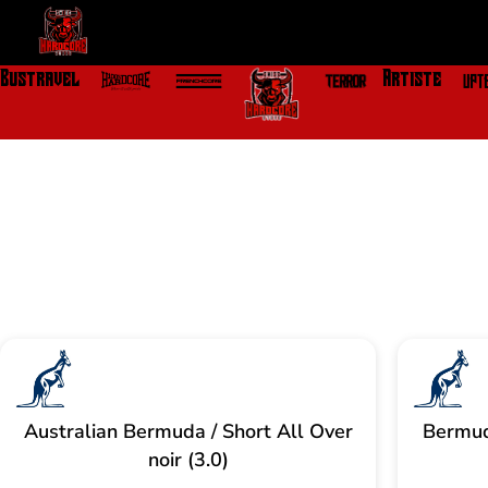
Aller
au
contenu
Bustravel
Artiste
Australian Bermuda / Short All Over
Bermuda
noir (3.0)