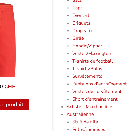
Sacs
Caps
Éventail
Briquets
Drapeaux
Girlie
Hoodie/Zipper
Vestes/Harrington
T-shirts de football
T-shirts/Polos
Survêtements
Pantalons d'entraînement
00
CHF
Vestes de survêtement
Short d'entraînement
un produit
Artiste - Marchandise
Australienne
Stuff de fille
Polos/chemises