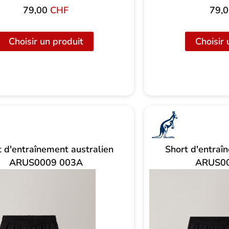
79,00
CHF
79,
Choisir un produit
Choisir 
t d'entraînement australien
Short d'entraî
ARUS0009 003A
ARUS0