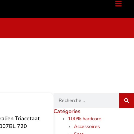
Recherche
Catégories
alien Triacetaat
100% hardcore
007BL 720
Accessoires