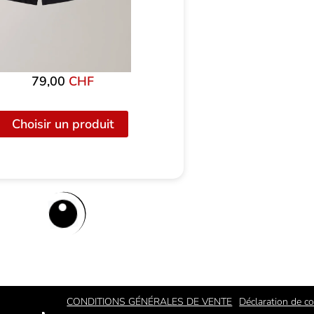
79,00
CHF
Choisir un produit
CONDITIONS GÉNÉRALES DE VENTE
Déclaration de co
ook
nstagram
Youtube
Tiktok