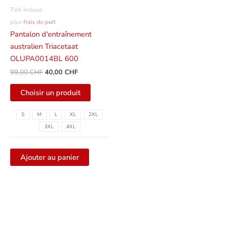
être
TVA incluse
sélectionnées
plus
frais de port
sur
Pantalon d'entraînement
la
australien Triacetaat
page
OLUPA0014BL 600
du
99,00
CHF
40,00
CHF
produit
Choisir un produit
S
M
L
XL
2XL
3XL
4XL
Ajouter au panier