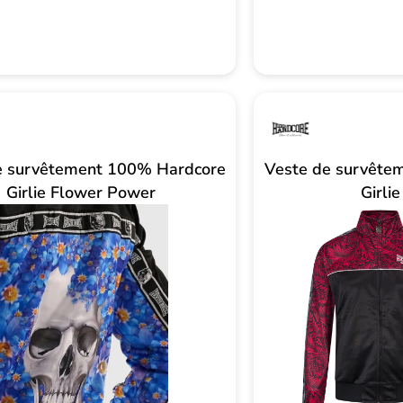
:
12,00
38,00
CHF.
CHF
e survêtement 100% Hardcore
Veste de survête
Girlie Flower Power
Girli