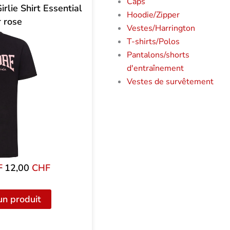
Caps
lie Shirt Essential
Hoodie/Zipper
r rose
Vestes/Harrington
T-shirts/Polos
Pantalons/shorts
d'entraînement
Vestes de survêtement
F
Le
12,00
CHF
Le
prix
prix
initial
actuel
un produit
était
est
de
de