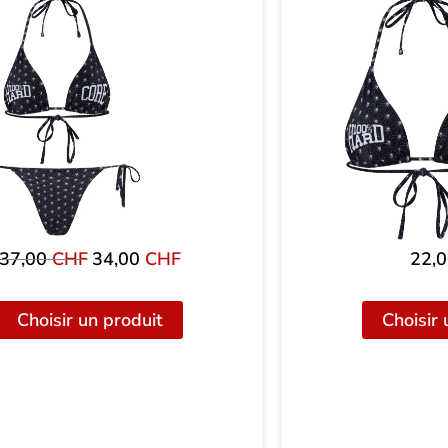
37,00
CHF
Le
34,00
CHF
Le
22,
prix
prix
initial
actuel
Choisir un produit
Choisir 
était
est
de
de
:
34,00
37,00
CHF.
CHF