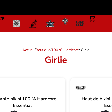
Accueil
/
Boutique
/
100 % Hardcore
/ Girlie
Girlie
ble bikini 100 % Hardcore
Haut de bikin
Essential
Ess