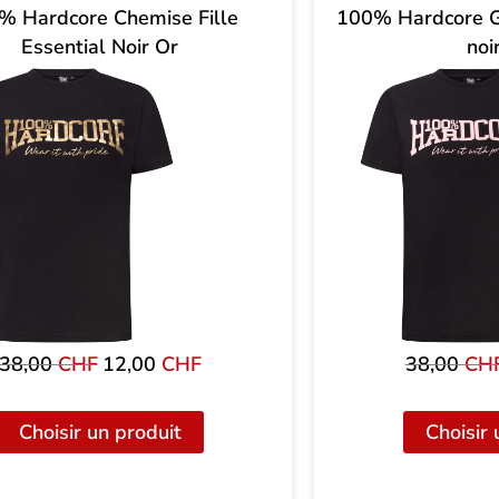
% Hardcore Chemise Fille
100% Hardcore Gir
Essential Noir Or
noi
38,00
CHF
Le
12,00
CHF
Le
38,00
CH
prix
prix
initial
actuel
Choisir un produit
Choisir 
était
est
de
de