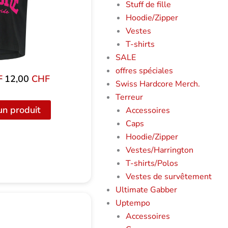
Stuff de fille
Hoodie/Zipper
Vestes
T-shirts
SALE
offres spéciales
F
Le
12,00
CHF
Le
Swiss Hardcore Merch.
prix
prix
Terreur
initial
actuel
un produit
Accessoires
était
est
Caps
de
de
Hoodie/Zipper
:
12,00
Vestes/Harrington
32,00
CHF.
T-shirts/Polos
CHF
Vestes de survêtement
Ultimate Gabber
Uptempo
Accessoires