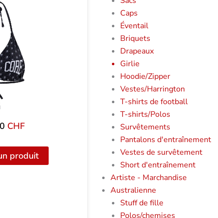
Sacs
Caps
Éventail
Briquets
Drapeaux
Girlie
Hoodie/Zipper
Vestes/Harrington
T-shirts de football
T-shirts/Polos
00
CHF
Survêtements
Pantalons d'entraînement
Vestes de survêtement
un produit
Short d'entraînement
Artiste - Marchandise
Australienne
Stuff de fille
Polos/chemises