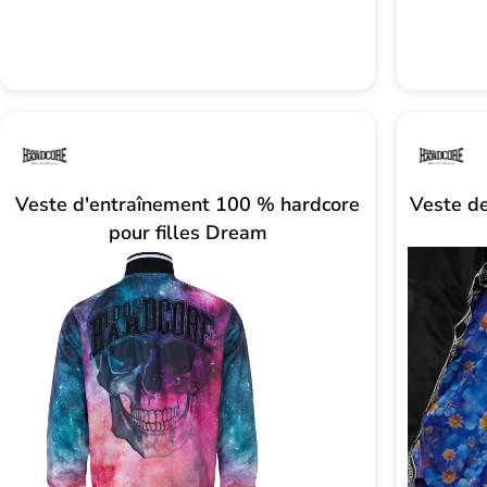
:
18,00
29,00
CHF.
CHF
Veste d'entraînement 100 % hardcore
Veste d
pour filles Dream