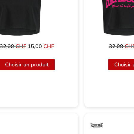
32,00
CHF
Le
15,00
CHF
Le
32,00
CH
prix
prix
initial
actuel
Choisir un produit
Choisir 
était
est
de
de
:
15,00
32,00
CHF.
CHF