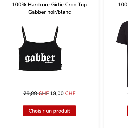
100% Hardcore Girlie Crop Top
100
Gabber noir/blanc
29,00
CHF
Le
18,00
CHF
Le
prix
prix
initial
actuel
Choisir un produit
était
est
de
de