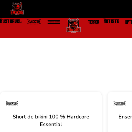
Aller
au
contenu
Bustravel
Artiste
Short de bikini 100 % Hardcore
Ensem
Essential