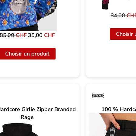
84,00
CH
Choisir 
85,00
CHF
Le
35,00
CHF
Le
prix
prix
initial
actuel
Choisir un produit
était
est
de
de
:
35,00
85,00
CHF.
CHF
ardcore Girlie Zipper Branded
100 % Hardco
Rage