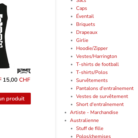
Sacs
Caps
Éventail
Briquets
Drapeaux
Girlie
Hoodie/Zipper
Vestes/Harrington
T-shirts de football
T-shirts/Polos
F
Le
15,00
CHF
Le
Survêtements
prix
prix
Pantalons d'entraînement
initial
actuel
Vestes de survêtement
un produit
était
est
Short d'entraînement
de
de
Artiste - Marchandise
:
15,00
Australienne
29,00
CHF.
Stuff de fille
CHF
Polos/chemises