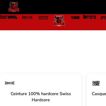
Aller
au
contenu
Bustravel
Artiste
Ceinture 100% hardcore Swiss
Casque
Hardcore