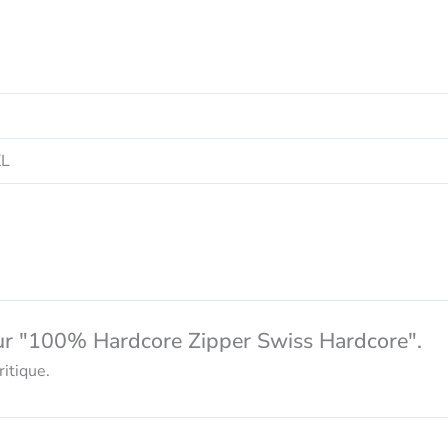
XL
ur "100% Hardcore Zipper Swiss Hardcore".
itique.