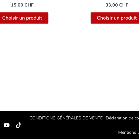
15,00
CHF
33,00
CHF
Choisir un produit
Choisir un produit
CONDITIONS GÉNÉRALES DE VENTE
Déclaration de co
ook
nstagram
Youtube
Tiktok
Mentions l