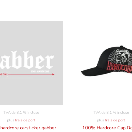
TVA de 8,1 % incluse
TVA de 8,1 % incluse
plus
frais de port
plus
frais de port
ardcore carsticker gabber
100% Hardcore Cap D