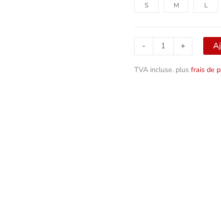
S
M
L
Aj
-
+
TVA incluse.
plus
frais de p