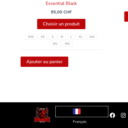
Essential Black
95,00
CHF
Choisir un produit
XXS
XS
S
M
L
XL
XXL
3XL
4XL
Ajouter au panier
Faceb
I
Français