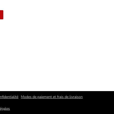
nfidentialité
Modes de paiement et frais de livraison
égales