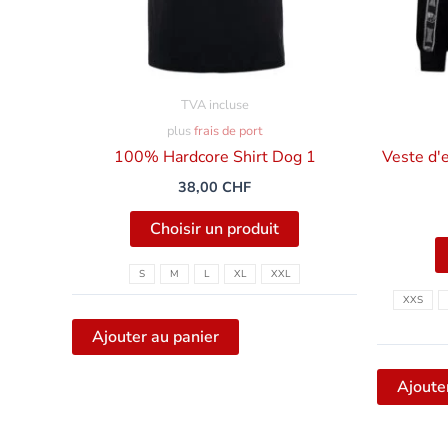
être
sélectionnées
sur
la
TVA incluse
page
plus
frais de port
du
100% Hardcore Shirt Dog 1
Veste d'
produit
38,00
CHF
Choisir un produit
S
M
L
XL
XXL
XXS
Ajouter au panier
Ajoute