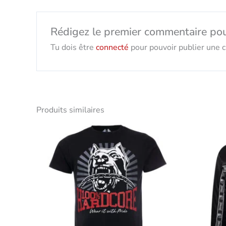
Rédigez le premier commentaire po
Tu dois être
connecté
pour pouvoir publier une cr
Produits similaires
Ce
produit
présente
plusieurs
variantes.
Les
options
peuvent