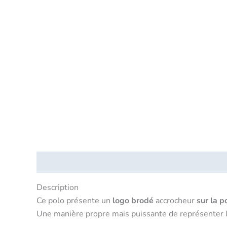
Description
Informations complémentaires
Sécu
Description
Ce polo présente un
logo brodé
accrocheur
sur la p
Une manière propre mais puissante de représenter l