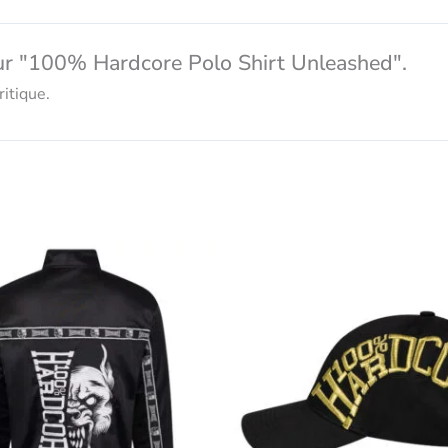
ur "100% Hardcore Polo Shirt Unleashed".
itique.
Ce
produit
présente
plusieurs
variantes.
Les
options
peuvent