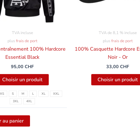
être
sélectionnées
sur
la
TVA incluse
TVA de 8,1 % incluse
page
plus
frais de port
plus
frais de port
du
entraînement 100% Hardcore
100% Casquette Hardcore Es
produit
Essential Black
Noir - Or
95,00
CHF
33,00
CHF
Choisir un produit
Choisir un produit
XS
S
M
L
XL
XXL
3XL
4XL
r au panier