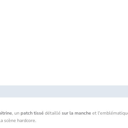
rité des produits
Critiques (0)
oitrine
, un
patch tissé
détaillé
sur la manche
et l'emblématiq
a scène hardcore.