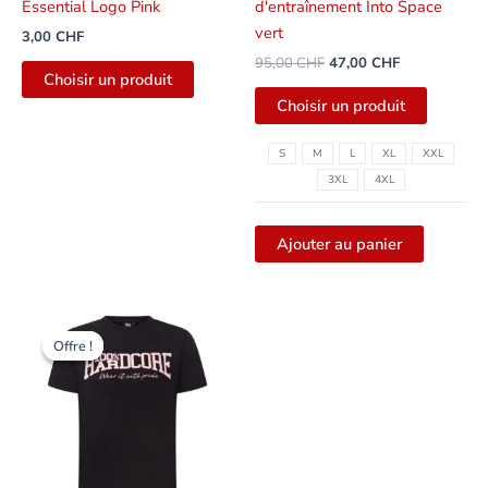
Essential Logo Pink
d'entraînement Into Space
page
vert
3,00
CHF
du
95,00
CHF
47,00
CHF
produit
Choisir un produit
Choisir un produit
S
M
L
XL
XXL
3XL
4XL
Ajouter au panier
Le
Le
Ce
prix
prix
Offre !
Offre !
produit
initial
actuel
était
est
présente
de
de
plusieurs
:
12,00
variantes.
38,00
CHF.
CHF
Les
options