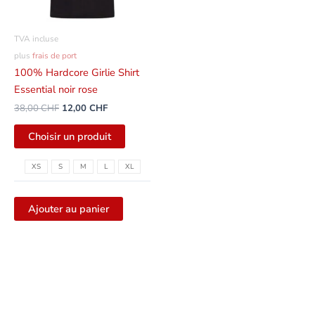
peuvent
être
TVA incluse
sélectionnées
plus
frais de port
sur
100% Hardcore Girlie Shirt
la
Essential noir rose
page
38,00
CHF
12,00
CHF
du
produit
Choisir un produit
XS
S
M
L
XL
Ajouter au panier