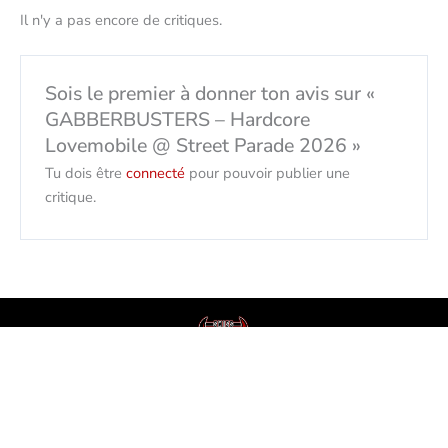
Il n'y a pas encore de critiques.
Sois le premier à donner ton avis sur «
GABBERBUSTERS – Hardcore
Lovemobile @ Street Parade 2026 »
Tu dois être
connecté
pour pouvoir publier une
critique.
Français
Facebook
Instagram
Youtube
Tiktok