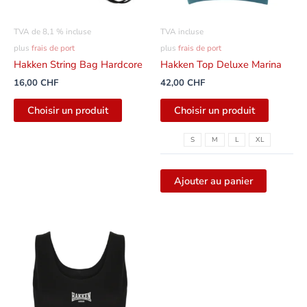
peuvent
être
TVA de 8,1 % incluse
TVA incluse
sélectio
plus
frais de port
plus
frais de port
sur
Hakken String Bag Hardcore
Hakken Top Deluxe Marina
la
16,00
CHF
42,00
CHF
page
du
Choisir un produit
Choisir un produit
produit
S
M
L
XL
Ajouter au panier
Ce
produit
présente
plusieurs
variantes.