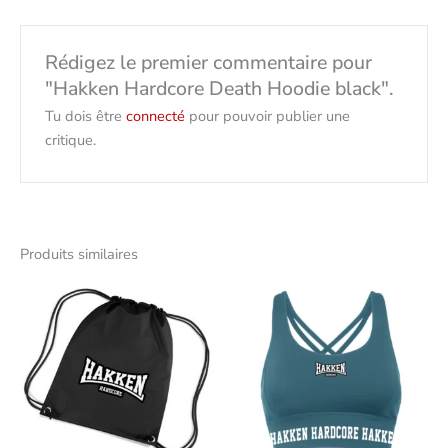
Rédigez le premier commentaire pour
"Hakken Hardcore Death Hoodie black".
Tu dois être
connecté
pour pouvoir publier une
critique.
Produits similaires
Ce
produit
présent
plusieur
variantes
Les
options