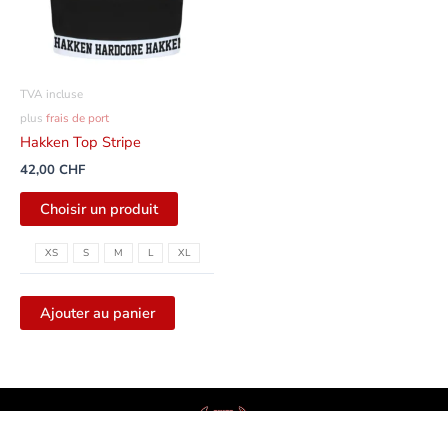
Les
options
peuvent
être
TVA incluse
sélectionnées
plus
frais de port
sur
Hakken Top Stripe
la
42,00
CHF
page
du
Choisir un produit
produit
XS
S
M
L
XL
Ajouter au panier