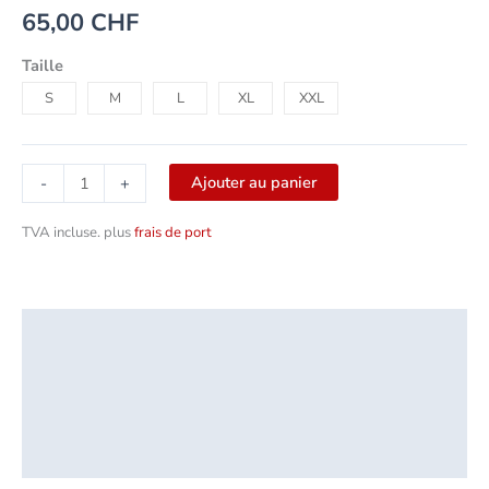
65,00
CHF
Taille
S
M
L
XL
XXL
Ajouter au panier
-
+
TVA incluse.
plus
frais de port
Description
Informations complémentaires
Sécurité des produits
Critiques (0)