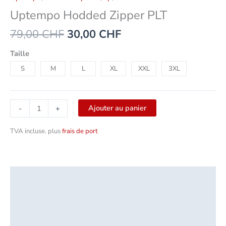
Uptempo Hodded Zipper PLT
79,00
CHF
30,00
CHF
Taille
S
M
L
XL
XXL
3XL
Ajouter au panier
-
+
TVA incluse.
plus
frais de port
Description
Informations complémentaires
Sécurité des produits