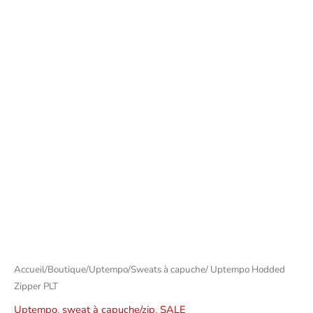
CHF
Accueil
/
Boutique
/
Uptempo
/
Sweats à capuche
/ Uptempo Hodded
Zipper PLT
Uptempo
,
sweat à capuche/zip
,
SALE