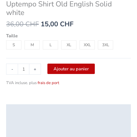
Uptempo Shirt Old English Solid
white
36,00
CHF
15,00
CHF
Taille
S
M
L
XL
XXL
3XL
Ajouter au panier
-
+
TVA incluse.
plus
frais de port
Description
Informations complémentaires
Sécurité des produits