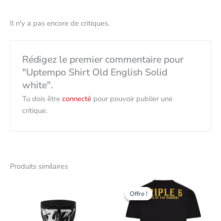
Il n'y a pas encore de critiques.
Rédigez le premier commentaire pour
"Uptempo Shirt Old English Solid
white".
Tu dois être
connecté
pour pouvoir publier une
critique.
Produits similaires
Le
Le
Ce
prix
prix
Offre !
Offre !
produit
initial
actuel
était
est
présent
de
de
plusieur