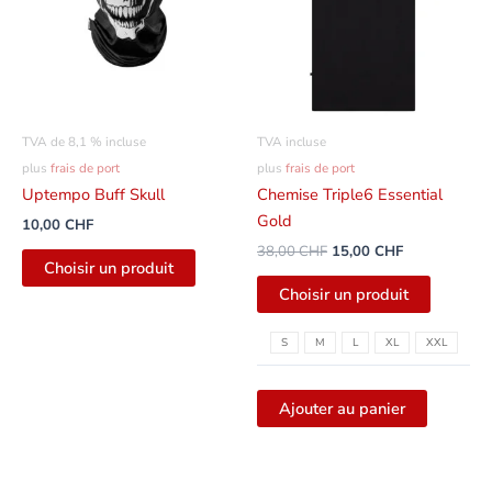
:
15,00
variantes
38,00
CHF.
CHF
Les
options
peuvent
être
TVA de 8,1 % incluse
TVA incluse
sélectio
plus
frais de port
plus
frais de port
sur
Uptempo Buff Skull
Chemise Triple6 Essential
la
Gold
10,00
CHF
page
38,00
CHF
15,00
CHF
du
Choisir un produit
produit
Choisir un produit
S
M
L
XL
XXL
Ajouter au panier
Le
Le