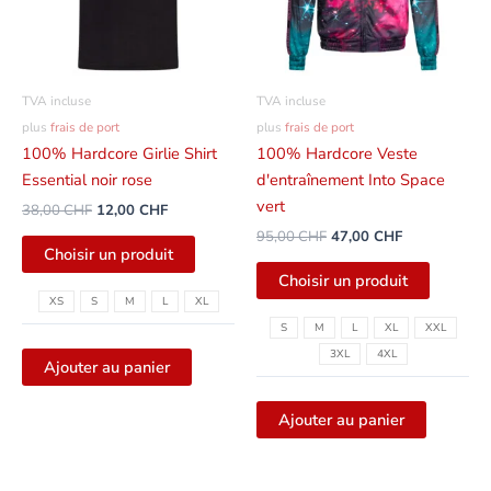
CHF
CHF
CHF.
Les
Les
options
options
peuvent
peuvent
être
être
TVA incluse
TVA incluse
sélectionnées
sélectio
plus
frais de port
plus
frais de port
sur
sur
100% Hardcore Girlie Shirt
100% Hardcore Veste
la
la
Essential noir rose
d'entraînement Into Space
page
page
vert
38,00
CHF
12,00
CHF
du
du
95,00
CHF
47,00
CHF
produit
produit
Choisir un produit
Choisir un produit
XS
S
M
L
XL
S
M
L
XL
XXL
3XL
4XL
Ajouter au panier
Ajouter au panier