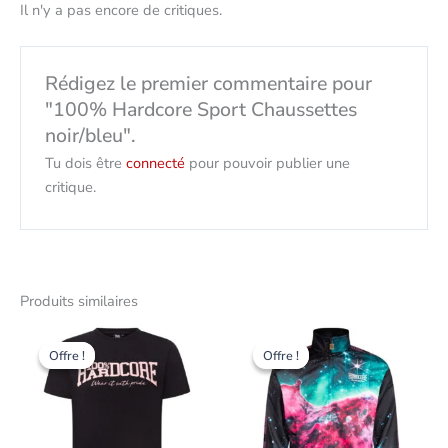
Il n'y a pas encore de critiques.
Rédigez le premier commentaire pour
"100% Hardcore Sport Chaussettes
noir/bleu".
Tu dois être
connecté
pour pouvoir publier une
critique.
Produits similaires
Le
Le
Le
Le
Ce
Ce
prix
prix
prix
prix
Offre !
Offre !
Offre !
Offre !
produit
produit
initial
actuel
initial
actuel
était
est
présente
était
est
présent
de
de
de
de
plusieurs
plusieur
:
12,00
:
:
variantes.
variantes
38,00
CHF.
95,00
47,00