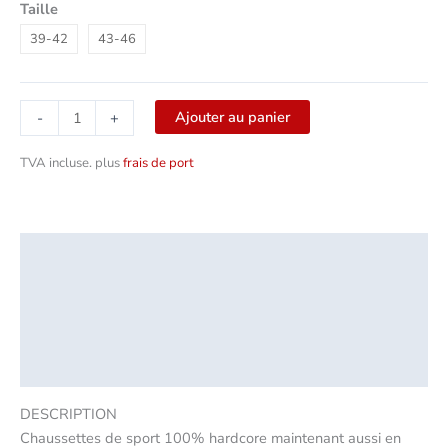
Taille
39-42
43-46
Ajouter au panier
-
+
TVA incluse.
plus
frais de port
Description
Informations complémentaires
Sécurité des produits
Critiques (0)
DESCRIPTION
Chaussettes de sport 100% hardcore maintenant aussi en