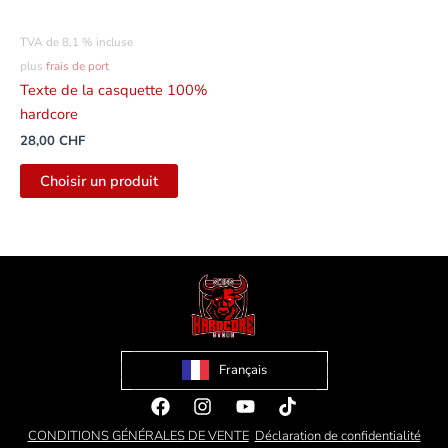
TVA de 8,1 % incluse
plus
frais de port
Texte de la casquette 100%
hardcore
28,00
CHF
Choisir un produit
Français
Facebook
Instagram
Youtube
Tiktok
CONDITIONS GÉNÉRALES DE VENTE
Déclaration de confidentialité